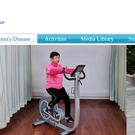
son's Disease
Activities
Media Library
Su