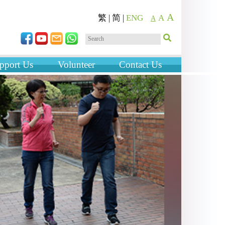
A
繁
|
简
|
ENG
A
A
pport Us
Volunteer
Contact Us