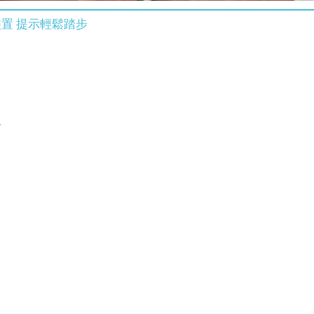
置 提示輕鬆踏步
7