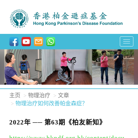
T
o
g
g
l
e
主页
物理治疗
文章
n
物理治疗如何改善帕金森症？
a
v
2022年 ── 第63期《柏友新知》
i
g
https://www.hkpdf.org.hk/content/docu