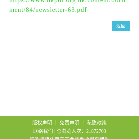
a
ment/84/newsletter-63.pdf
t
i
返回
o
n
版权声明
｜
免责声明
｜
私隐政策
联络我们
| 总浏览人次：21872703