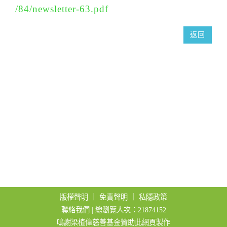
t
/84/newsletter-63.pdf
i
o
返回
n
版權聲明
｜
免責聲明
｜
私隱政策
聯絡我們
| 總瀏覽人次：21874152
鳴謝梁植偉慈善基金贊助此網頁製作