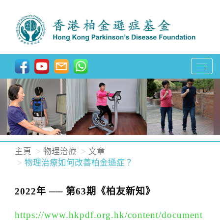
T
o
g
g
l
e
n
主頁
物理治療
文章
a
物理治療如何改善柏金遜症？
v
i
2022年 ── 第63期《柏友新知》
g
https://www.hkpdf.org.hk/content/document
a