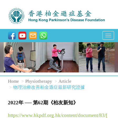
T
o
g
g
l
e
n
Home
Physiotherapy
Article
a
物理治療改善柏金遜症最新研究證據
v
i
2022年 ── 第62期《柏友新知》
g
https://www.hkpdf.org.hk/content/document/83/[
a