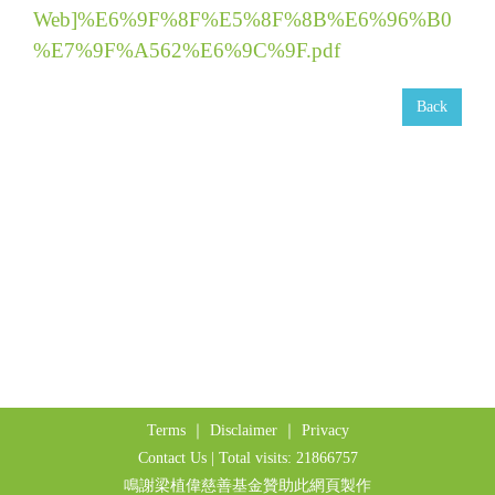
t
Web]%E6%9F%8F%E5%8F%8B%E6%96%B0
i
%E7%9F%A562%E6%9C%9F.pdf
o
n
Back
Terms
｜
Disclaimer
｜
Privacy
Contact Us
| Total visits: 21866757
鳴謝梁植偉慈善基金贊助此網頁製作