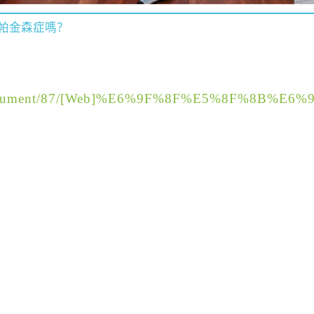
帕金森症嗎？
？
ent/document/87/[Web]%E6%9F%8F%E5%8F%8B