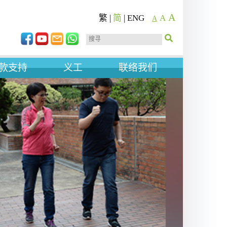
A
繁
|
简
|
ENG
A
A
款支持
义工
联络我们