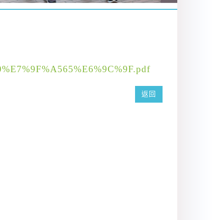
6%B0%E7%9F%A565%E6%9C%9F.pdf
返回