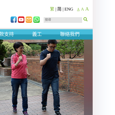
A
繁
|
简
|
ENG
A
A
款支持
義工
聯絡我們