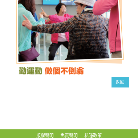
t
i
o
n
返回
版權聲明
｜
免責聲明
｜
私隱政策