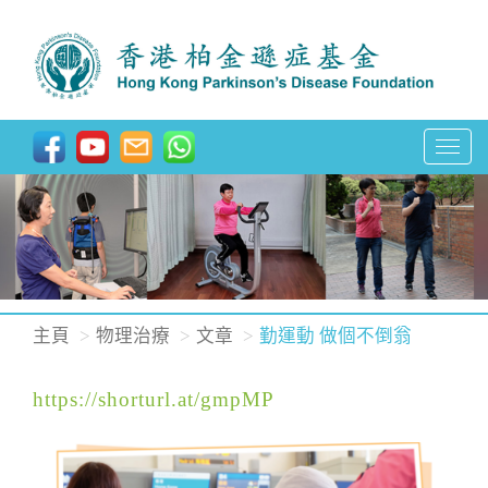
T
o
g
g
l
e
n
主頁
物理治療
文章
勤運動 做個不倒翁
a
v
https://shorturl.at/gmpMP
i
g
a