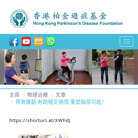
T
o
g
g
l
e
n
主頁
物理治療
文章
a
帶氧運動 有助穩定病情 重塑腦部功能?
v
i
https://shorturl.at/XWhdJ
g
a