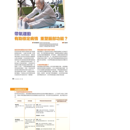
t
i
o
n