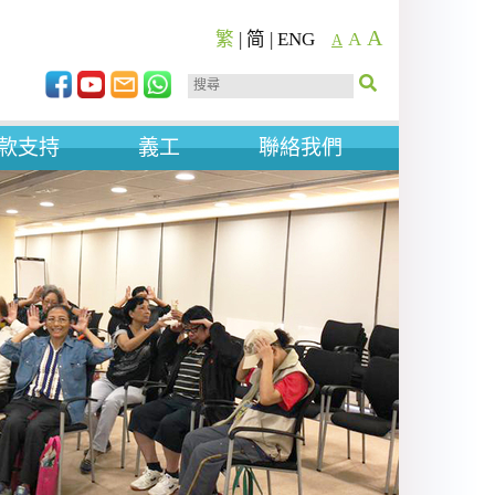
A
繁
|
简
|
ENG
A
A
款支持
義工
聯絡我們