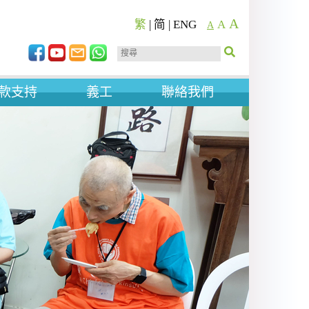
A
繁
|
简
|
ENG
A
A
款支持
義工
聯絡我們