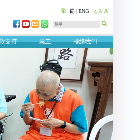
A
繁
|
简
|
ENG
A
A
款支持
義工
聯絡我們