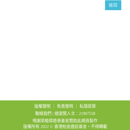
t
返回
i
o
n
版權聲明
｜
免責聲明
｜
私隱政策
聯絡我們
| 總瀏覽人次：21907558
鳴謝梁植偉慈善基金贊助此網頁製作
版權所有 2022 © 香港柏金遜症基金。不得轉載