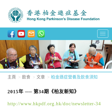
T
o
g
g
l
e
n
主頁
飲食
文章
柏金遜症營養及飲食須知
a
v
2015年 ── 第34期《柏友新知》
i
g
http://www.hkpdf.org.hk/doc/newsletter-34
a