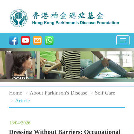
T
o
g
g
l
e
Home
About Parkinson's Disease
Self Care
n
Article
a
v
i
13/04/2026
Dressing Without Barriers: Occupational
g