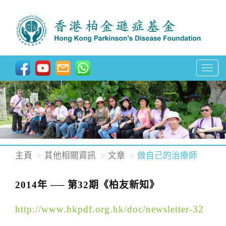
T
o
g
g
l
e
n
主頁
其他相關資訊
文章
做自己的治療師
a
v
2014年 ── 第32期《柏友新知》
i
g
http://www.hkpdf.org.hk/doc/newsletter-32
a