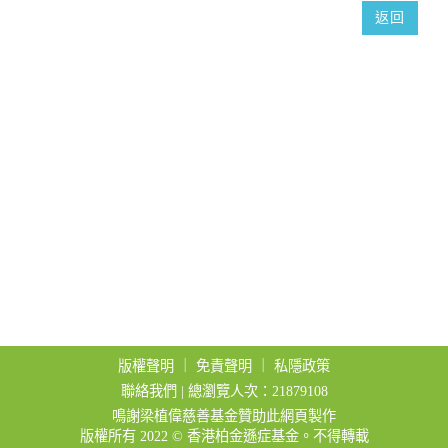
t
返回
i
o
n
版權聲明
｜
免責聲明
｜
私隱政策
聯絡我們
| 總瀏覽人次：21879108
鳴謝梁植偉慈善基金贊助此網頁製作
版權所有 2022 © 香港柏金遜症基金。不得轉載