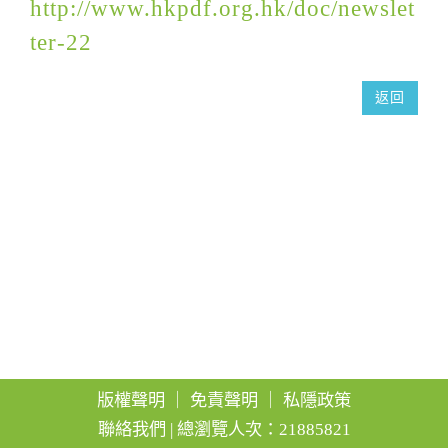
http://www.hkpdf.org.hk/doc/newslet
g
ter-22
a
t
返回
i
o
n
版權聲明
｜
免責聲明
｜
私隱政策
聯絡我們
| 總瀏覽人次：21885821