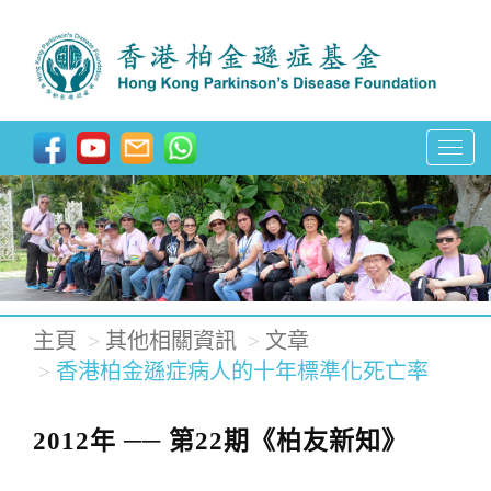
T
o
g
g
l
e
主頁
其他相關資訊
文章
n
香港柏金遜症病人的十年標準化死亡率
a
v
2012年 ── 第22期《柏友新知》
i