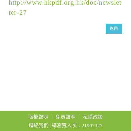
http://www.hkpdf.org.hk/doc/newslet
g
ter-27
a
t
返回
i
o
n
版權聲明
｜
免責聲明
｜
私隱政策
聯絡我們
| 總瀏覽人次：21907327