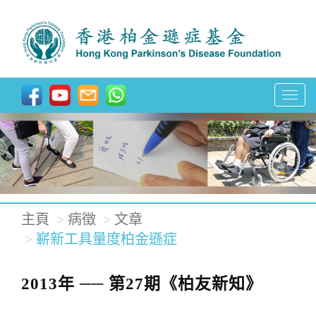
T
o
g
g
l
e
主頁
病徵
文章
n
嶄新工具量度柏金遜症
a
v
2013年 ── 第27期《柏友新知》
i