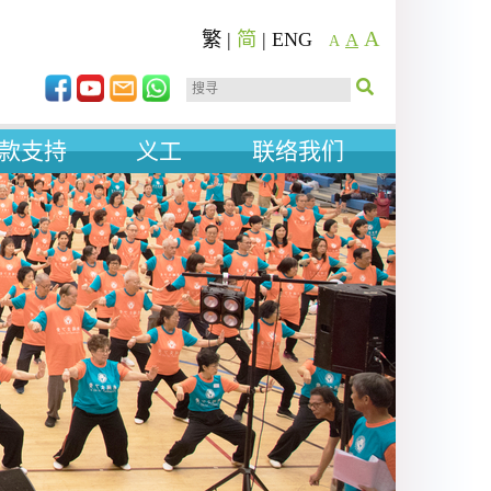
A
繁
|
简
|
ENG
A
A
款支持
义工
联络我们