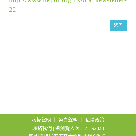
a
22
t
i
返回
o
n
版權聲明
｜
免責聲明
｜
私隱政策
聯絡我們
| 總瀏覽人次：21892828