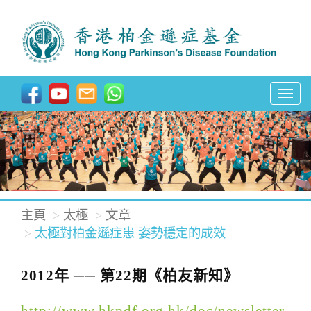
T
o
g
g
l
e
主頁
太極
文章
n
太極對柏金遜症患 姿勢穩定的成效
a
v
2012年 ── 第22期《柏友新知》
i
g
http://www.hkpdf.org.hk/doc/newsletter-