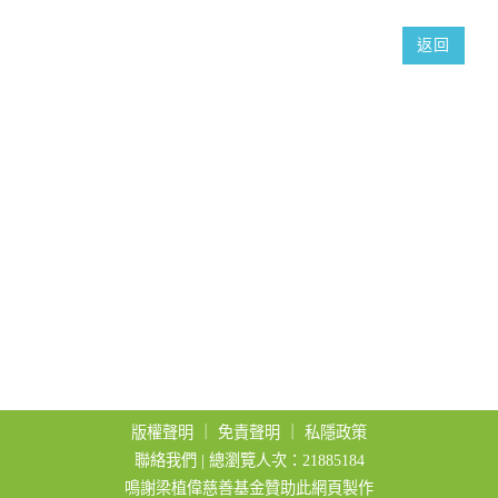
t
返回
i
o
n
版權聲明
｜
免責聲明
｜
私隱政策
聯絡我們
| 總瀏覽人次：21885184
鳴謝梁植偉慈善基金贊助此網頁製作