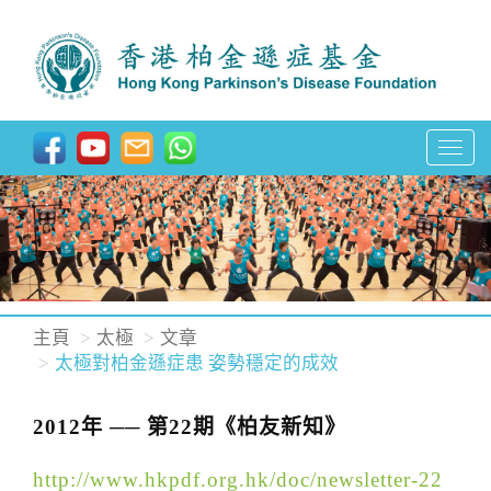
T
o
g
g
l
e
n
主頁
太極
文章
a
太極對柏金遜症患 姿勢穩定的成效
v
i
2012年 ── 第22期《柏友新知》
g
http://www.hkpdf.org.hk/doc/newsletter-22
a