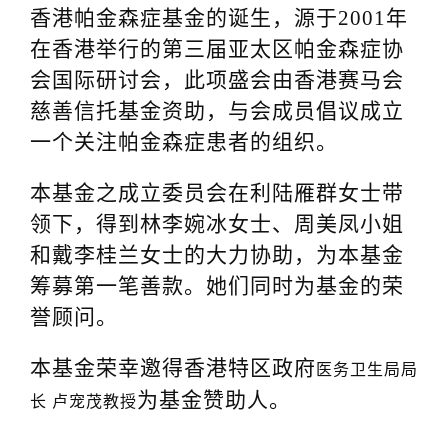
香港帕金森症基金的诞生，源于2001年
a
在香港举行的第三届亚太区帕金森症协
t
会国际研讨会，此项盛会由香港赛马会
i
慈善信托基金资助，与会成员倡议成立
o
一个关注帕金森症患者的组织。
n
本基金之成立委员会在利陆雁群女士带
领下，得到林李婉冰女士、周美凤小姐
和戴李桂兰女士的大力协助，为本基金
筹募第一笔善款。她们同时为基金的荣
誉顾问。
本基金荣幸邀得香港特区政府
医务卫生局局
为基金赞助人。
长 卢宠茂教授