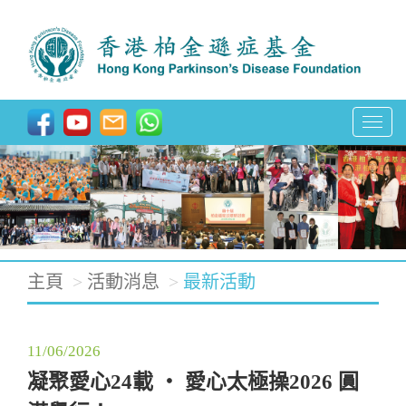
T
o
g
g
l
e
主頁
活動消息
最新活動
n
a
11/06/2026
v
凝聚愛心24載 ‧ 愛心太極操2026 圓
i