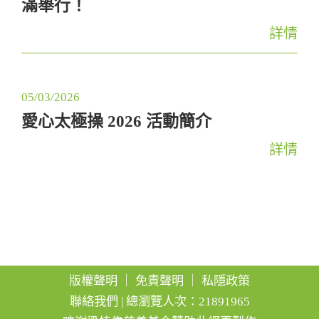
滿舉行！
g
a
詳情
t
i
05/03/2026
o
愛心太極操 2026 活動簡介
n
詳情
版權聲明
｜
免責聲明
｜
私隱政策
聯絡我們
| 總瀏覽人次：21891965