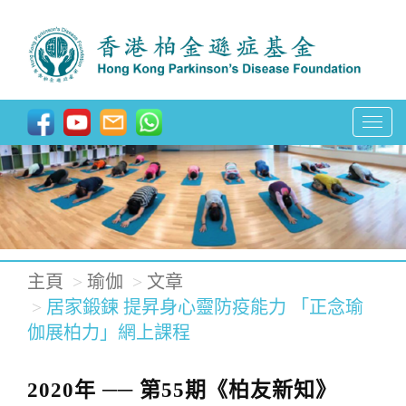
T
o
g
g
l
e
主頁
瑜伽
文章
n
居家鍛鍊 提昇身心靈防疫能力 「正念瑜
a
伽展柏力」網上課程
v
2020年 ── 第55期《柏友新知》
i