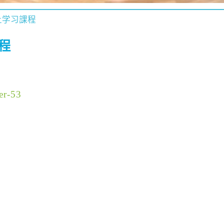
上学习課程
程
er-53