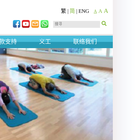
A
繁
|
简
|
ENG
A
A
款支持
义工
联络我们