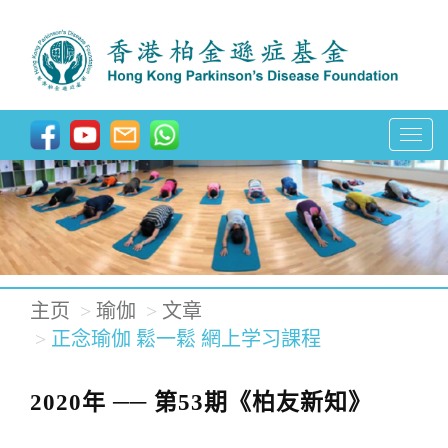
T
o
g
g
l
e
主页
瑜伽
文章
n
正念瑜伽 鬆一鬆 網上学习課程
a
v
2020年 ── 第53期《柏友新知》
i