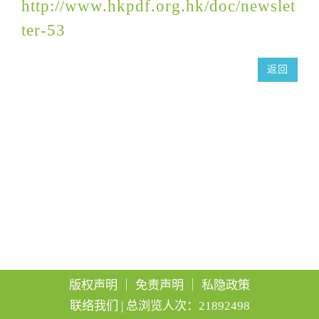
http://www.hkpdf.org.hk/doc/newslet
g
ter-53
a
t
返回
i
o
n
版权声明
｜
免责声明
｜
私隐政策
联络我们
| 总浏览人次：21892498