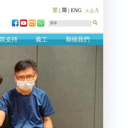
A
繁
|
简
|
ENG
A
A
款支持
義工
聯絡我們