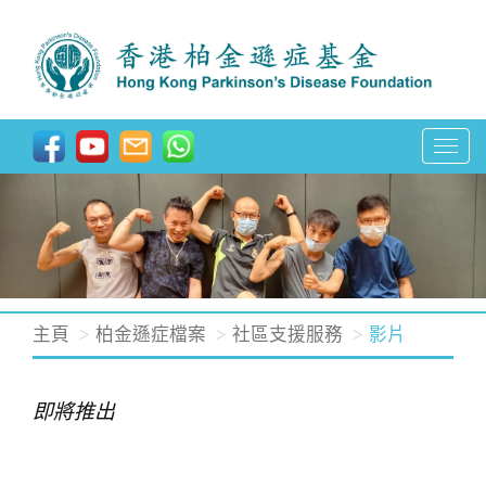
T
o
g
g
l
e
n
主頁
柏金遜症檔案
社區支援服務
影片
a
v
即將推出
i
g
a