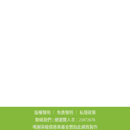
t
i
o
n
版權聲明
｜
免責聲明
｜
私隱政策
聯絡我們
| 總瀏覽人次：21872676
鳴謝梁植偉慈善基金贊助此網頁製作