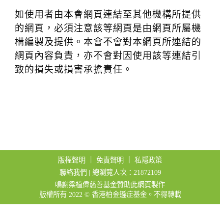
t
如使用者由本會網頁連結至其他機構所提供
i
的網頁，必須注意該等網頁是由網頁所屬機
o
構編製及提供。本會不會對本網頁所連結的
n
網頁內容負責，亦不會對因使用該等連結引
致的損失或損害承擔責任。
版權聲明
｜
免責聲明
｜
私隱政策
聯絡我們
| 總瀏覽人次：21872109
鳴謝梁植偉慈善基金贊助此網頁製作
版權所有 2022 © 香港柏金遜症基金。不得轉載