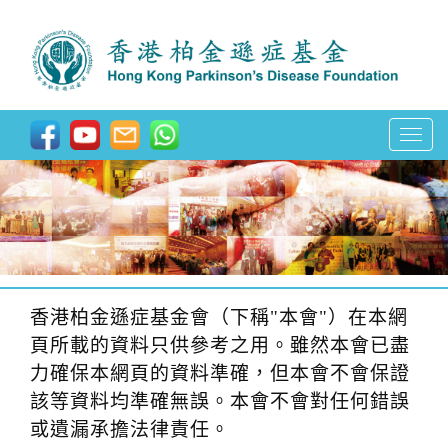
T
o
g
g
l
e
n
香港柏金遜症基金會（下稱"本會"）在本網
a
頁所載的資料只供參考之用。雖然本會已盡
v
力確保本網頁的資料準確，但本會不會保證
i
該等資料均準確無誤。本會不會對任何錯誤
g
或遺漏承擔法律責任。
a