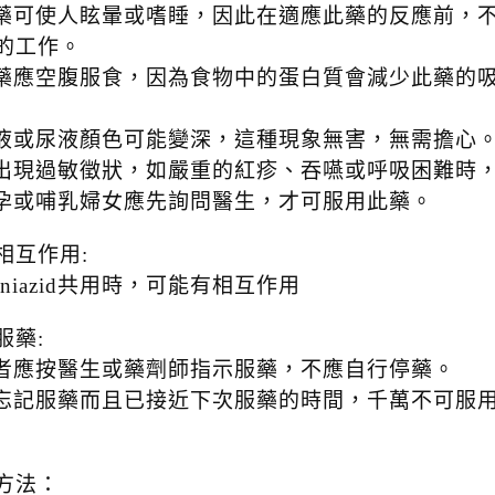
此藥可使人眩暈或嗜睡，因此在適應此藥的反應前，
的工作。
此藥應空腹服食，因為食物中的蛋白質會減少此藥的
汗液或尿液顏色可能變深，這種現象無害，無需擔心
若出現過敏徵狀，如嚴重的紅疹、吞嚥或呼吸困難時
懷孕或哺乳婦女應先詢問醫生，才可服用此藥。
相互作用:
oniazid共用時，可能有相互作用
服藥:
患者應按醫生或藥劑師指示服藥，不應自行停藥。
若忘記服藥而且已接近下次服藥的時間，千萬不可服
方法：