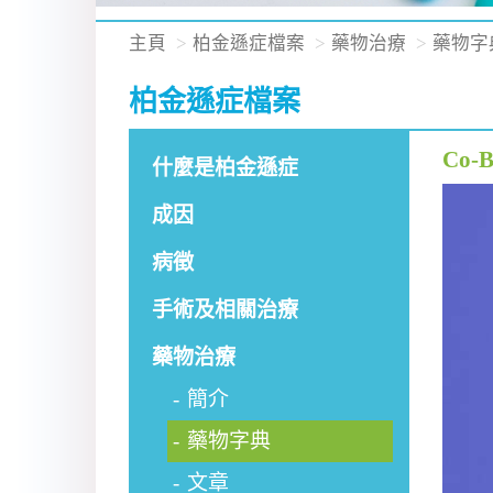
主頁
柏金遜症檔案
藥物治療
藥物字
柏金遜症檔案
Co-B
什麼是柏金遜症
成因
病徵
手術及相關治療
藥物治療
簡介
藥物字典
文章