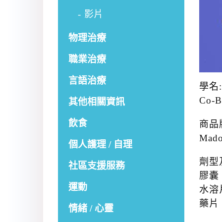
影片
物理治療
職業治療
言語治療
學名:
Co-B
其他相關資訊
飲食
商品
Mad
個人護理 / 自理
劑型
社區支援服務
膠囊 
運動
水溶片
藥片 
情緒 / 心靈