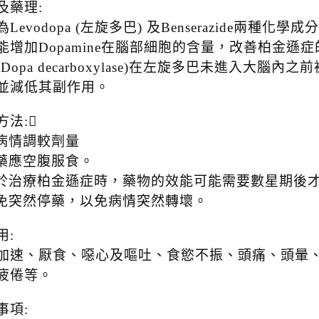
及藥理:
為Levodopa (左旋多巴) 及Benserazide兩
能增加Dopamine在腦部細胞的含量，改善柏金遜症的症
(Dopa decarboxylase)在左旋多巴未進入大
並減低其副作用。
方法:
按病情調較劑量
此藥應空腹服食。
用於治療柏金遜症時，藥物的效能可能需要數星期後
避免突然停藥，以免病情突然轉壞。
用:
加速、厭食、噁心及嘔吐、食慾不振、頭痛、頭暈
疲倦等。
事項: