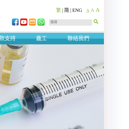
A
繁
|
简
|
ENG
A
A
款支持
義工
聯絡我們