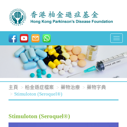
T
o
g
g
l
e
n
主頁
柏金遜症檔案
藥物治療
藥物字典
a
Stimuloton (Seroquel®)
v
i
Stimuloton (Seroquel®)
g
a