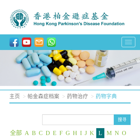
T
o
g
g
l
e
n
主页
帕金森症档案
药物治疗
药物字典
a
v
i
搜寻
g
全部
A
B
C
D
E
F
G
H
I
J
K
L
M
N
O
a