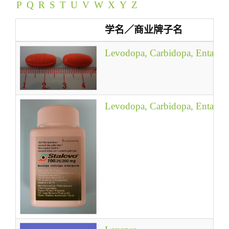
P
Q
R
S
T
U
V
W
X
Y
Z
t
i
学名／商业牌子名
o
n
Levodopa, Carbidopa, Entacap
Levodopa, Carbidopa, Entacap