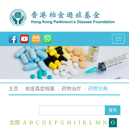
T
o
g
g
l
e
n
主页
帕金森症档案
药物治疗
药物字典
a
v
i
搜寻
g
全部
A
B
C
D
E
F
G
H
I
J
K
L
M
N
O
a