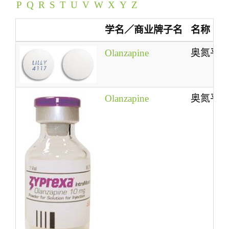
P
Q
R
S
T
U
V
W
X
Y
Z
t
i
学名／商业牌子名
名称
o
n
Olanzapine
奥氮平
Olanzapine
奥氮平