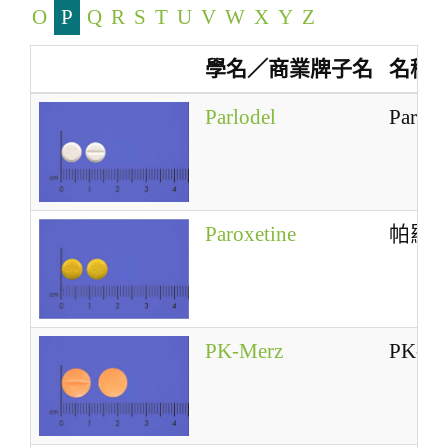
O
P
Q
R
S
T
U
V
W
X
Y
Z
a
t
學名／商業牌子名
名稱
i
o
Parlodel
Parlod
n
Paroxetine
帕羅
PK-Merz
PK-Me