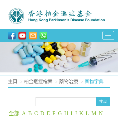
T
o
g
g
l
e
主頁
柏金遜症檔案
藥物治療
藥物字典
n
a
v
搜尋
i
全部
A
B
C
D
E
F
G
H
I
J
K
L
M
N
g