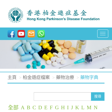
T
o
g
g
l
e
主頁
柏金遜症檔案
藥物治療
藥物字典
n
a
v
搜尋
i
全部
A
B
C
D
E
F
G
H
I
J
K
L
M
N
g