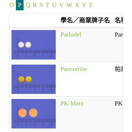
O
P
Q
R
S
T
U
V
W
X
Y
Z
a
t
學名／商業牌子名
名稱
i
o
Parlodel
Parlod
n
Paroxetine
帕羅
PK-Merz
PK-Me