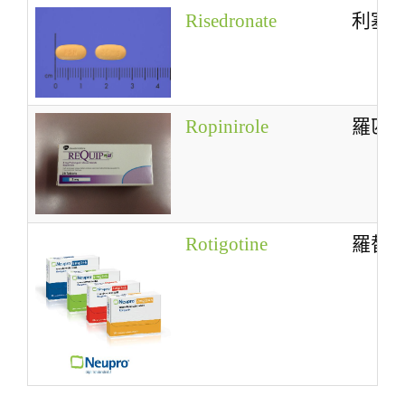
Risedronate
利塞
Ropinirole
羅匹
Rotigotine
羅替