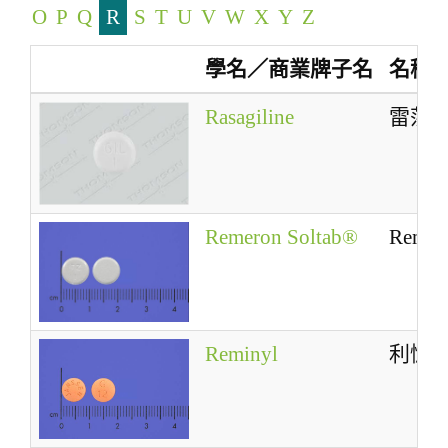
O
P
Q
R
S
T
U
V
W
X
Y
Z
a
t
學名／商業牌子名
名稱
i
o
Rasagiline
雷莎
n
Remeron Soltab®
Remer
Reminyl
利憶