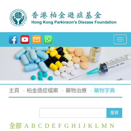
T
o
g
g
l
e
主頁
柏金遜症檔案
藥物治療
藥物字典
n
a
v
搜尋
i
全部
A
B
C
D
E
F
G
H
I
J
K
L
M
N
g