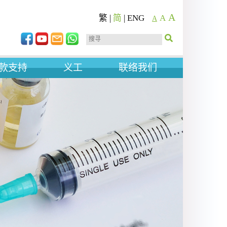
A
繁
|
简
|
ENG
A
A
款支持
义工
联络我们