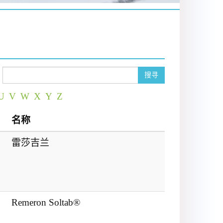
搜寻
U
V
W
X
Y
Z
名称
雷莎吉兰
Remeron Soltab®