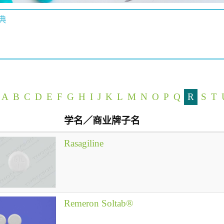
典
A
B
C
D
E
F
G
H
I
J
K
L
M
N
O
P
Q
R
S
T
学名／商业牌子名
Rasagiline
Remeron Soltab®