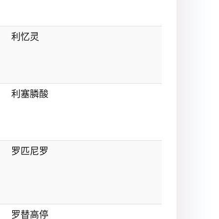
利忆灵
利塞膦酸
罗匹尼罗
罗替高停