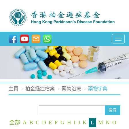
T
o
g
g
l
e
n
主頁
柏金遜症檔案
藥物治療
藥物字典
a
v
i
搜尋
g
全部
A
B
C
D
E
F
G
H
I
J
K
L
M
N
O
a