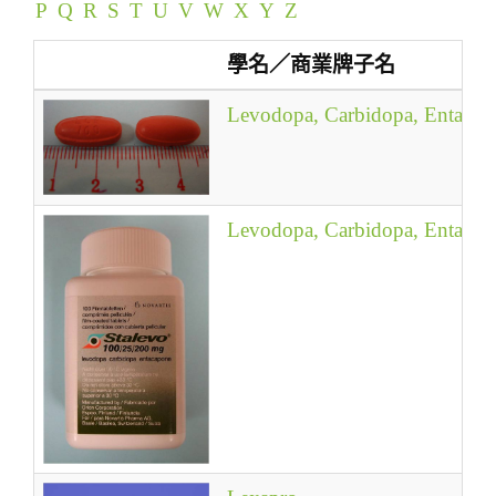
P
Q
R
S
T
U
V
W
X
Y
Z
t
i
學名／商業牌子名
o
n
Levodopa, Carbidopa, Entacap
Levodopa, Carbidopa, Entacap