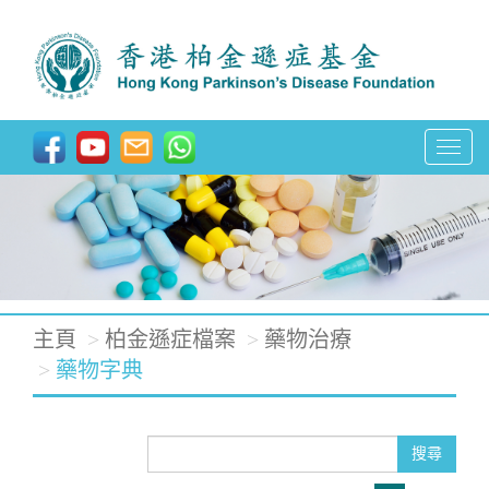
T
o
g
g
l
e
主頁
柏金遜症檔案
藥物治療
n
藥物字典
a
v
搜尋
i