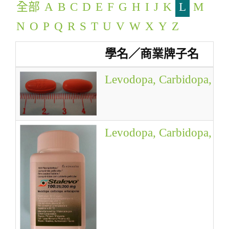
全部
A
B
C
D
E
F
G
H
I
J
K
L
M
g
a
N
O
P
Q
R
S
T
U
V
W
X
Y
Z
t
學名／商業牌子名
i
o
Levodopa, Carbidopa, En
n
Levodopa, Carbidopa, En