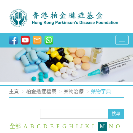
T
o
g
g
l
e
n
主頁
柏金遜症檔案
藥物治療
藥物字典
a
v
i
搜尋
g
全部
A
B
C
D
E
F
G
H
I
J
K
L
M
N
O
a