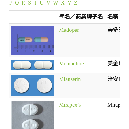
P
Q
R
S
T
U
V
W
X
Y
Z
t
i
學名／商業牌子名
名稱
o
n
Madopar
美多巴
Memantine
美金剛
Mianserin
米安色
Mirapex®
Mirapex