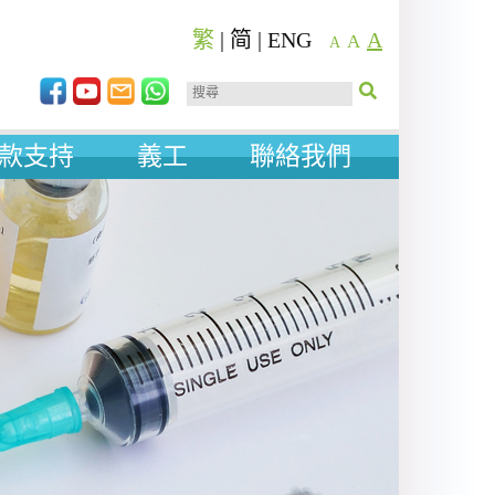
繁
|
简
|
ENG
A
A
A
款支持
義工
聯絡我們