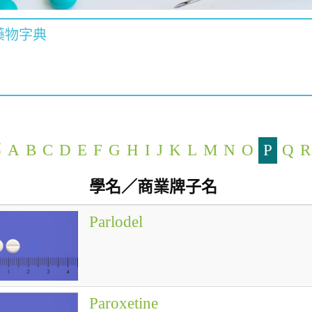
藥物字典
部
A
B
C
D
E
F
G
H
I
J
K
L
M
N
O
P
Q
R
學名／商業牌子名
Parlodel
Paroxetine