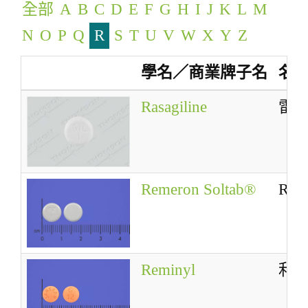
全部
A
B
C
D
E
F
G
H
I
J
K
L
M
g
a
N
O
P
Q
R
S
T
U
V
W
X
Y
Z
t
學名／商業牌子名
名
i
o
Rasagiline
雷
n
Remeron Soltab®
Rem
Reminyl
利