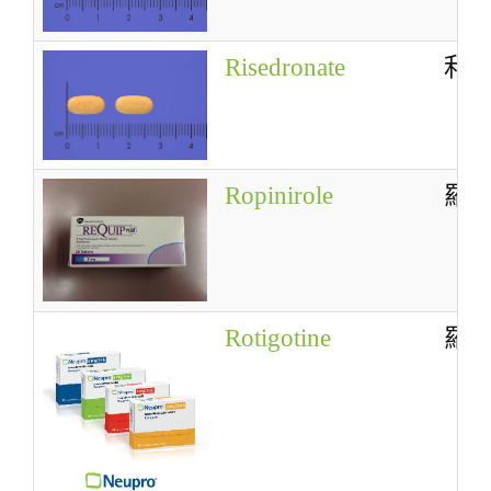
Risedronate
利
Ropinirole
羅
Rotigotine
羅