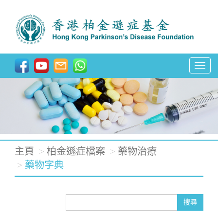
T
o
g
g
l
e
主頁
柏金遜症檔案
藥物治療
n
藥物字典
a
v
搜尋
i