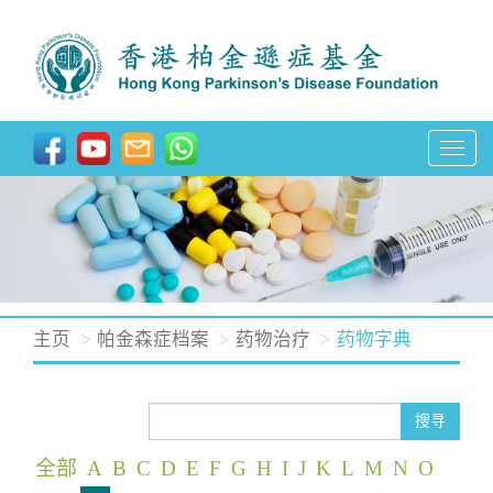
T
o
g
g
l
e
n
主页
帕金森症档案
药物治疗
药物字典
a
v
i
搜寻
g
全部
A
B
C
D
E
F
G
H
I
J
K
L
M
N
O
a