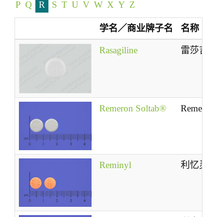
P
Q
R
S
T
U
V
W
X
Y
Z
t
i
学名／商业牌子名
名称
o
n
Rasagiline
雷莎吉
Remeron Soltab®
Remeron 
Reminyl
利忆灵