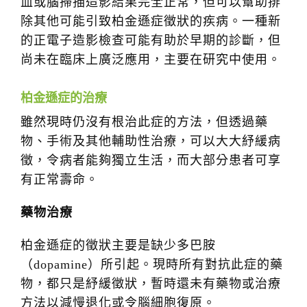
血或腦掃描造影結果完全正常，但可以幫助排
t
除其他可能引致柏金遜症徵狀的疾病。一種新
i
的正電子造影檢查可能有助於早期的診斷，但
o
尚未在臨床上廣泛應用，主要在研究中使用。
n
柏金遜症的治療
雖然現時仍沒有根治此症的方法，但透過藥
物、手術及其他輔助性治療，可以大大紓緩病
徵，令病者能夠獨立生活，而大部分患者可享
有正常壽命。
藥物治療
柏金遜症的徵狀主要是缺少多巴胺
（dopamine）所引起。現時所有對抗此症的藥
物，都只是紓緩徵狀，暫時還未有藥物或治療
方法以減慢退化或令腦細胞復原。