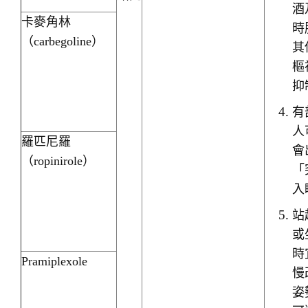
酒
卡麥角林
時
（carbegoline）
其
樞
抑
有
人
羅匹尼羅
會
（ropinirole）
「
入
站
或
時
Pramiplexole
慢
姿