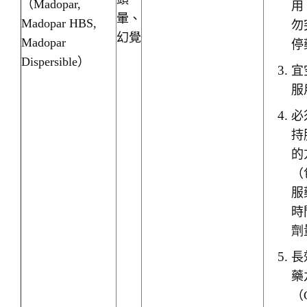
（Madopar,
用
暈、
Madopar HBS,
勿
幻覺
Madopar
停
Dispersible）
宜
服
必
持
的
（
服
時
劑
長
藥
（