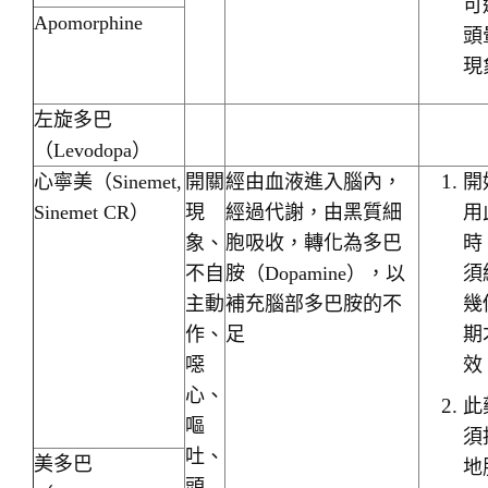
可
Apomorphine
頭
現
左旋多巴
（Levodopa）
心寧美（Sinemet,
開關
經由血液進入腦內，
開
Sinemet CR）
現
經過代謝，由黑質細
用
象、
胞吸收，轉化為多巴
時
不自
胺（Dopamine），以
須
主動
補充腦部多巴胺的不
幾
作、
足
期
噁
效
心、
此
嘔
須
吐、
美多巴
地
頭