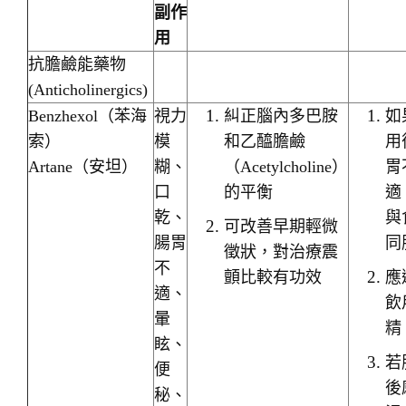
副作
用
抗膽鹼能藥物
(Anticholinergics)
Benzhexol（苯海
視力
糾正腦內多巴胺
如
索）
模
和乙醯膽鹼
用
Artane（安坦）
糊、
（Acetylcholine）
胃
口
的平衡
適
乾、
與
可改善早期輕微
腸胃
同
徵狀，對治療震
不
顫比較有功效
應
適、
飲
暈
精
眩、
若
便
後
秘、