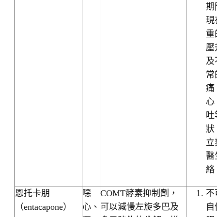
期
現
重
壓
及
常
痛
心
吐
狀
立
醫
絡
恩托卡朋
噁
COMT酵素抑制劑，
不
（entacapone）
心、
可以減慢左旋多巴及
自