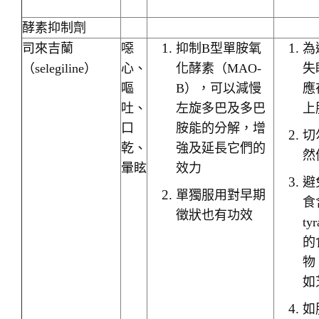
酵素抑制劑
司來吉蘭
噁
抑制B型單胺氧
為
（selegiline）
心、
化酵素（MAO-
失
嘔
B），可以減慢
應
吐、
左旋多巴及多巴
上
口
胺能的分解，增
切
乾、
強及延長它們的
然
暈眩
效力
避
單獨服用對早期
食
徵狀也有功效
ty
的
物
如
如