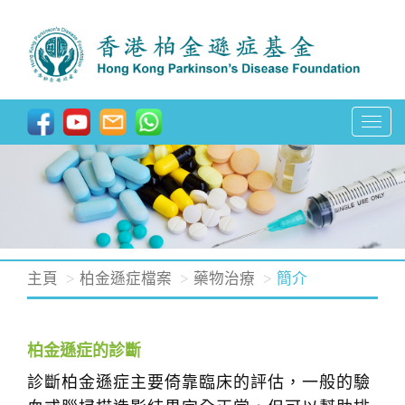
T
o
g
g
l
e
n
主頁
柏金遜症檔案
藥物治療
簡介
a
v
i
柏金遜症的診斷
g
診斷柏金遜症主要倚靠臨床的評估，一般的驗
a