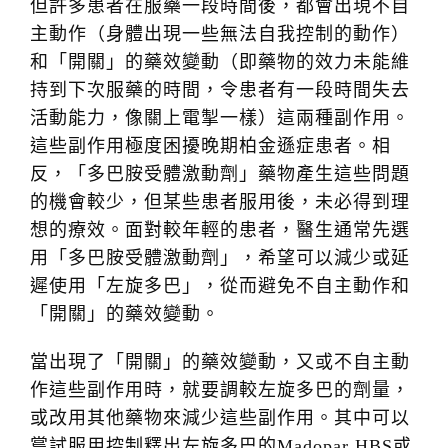
但許多患者在服藥一段時間後，都會出現不自
主動作（身體出現一些無法自我控制的動作）
和「開關」的藥效變動（即藥物的效力未能維
持到下次服藥的時間，令患者有一段時間失去
活動能力，像關上電掣一樣）這兩種副作用。
這些副作用極度困擾晚期柏金遜症患者。相
反，「多巴胺受體激動劑」藥物產生這些問題
的機會較少，但某些患者服用後，未必得到理
想的療效。面對較年輕的患者，醫生通常先選
用「多巴胺受體激動劑」，希望可以減少或延
遲使用「左旋多巴」，從而避免不自主動作和
「開關」的藥效變動。
當出現了「開關」的藥效變動，又或不自主動
作這些副作用時，就要調較左旋多巴的劑量，
或改用其他藥物來減少這些副作用。其中可以
嘗試服用控制釋出左旋多巴的Madopar HBS或