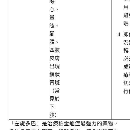
噁
用
心、
避
暈
眠
眩、
腳
即
腫、
況
四肢
轉
皮膚
必
出現
成
網狀
療
青斑
切
（常
行
見於
下
肢）
「左旋多巴」是治療柏金遜症最強力的藥物，