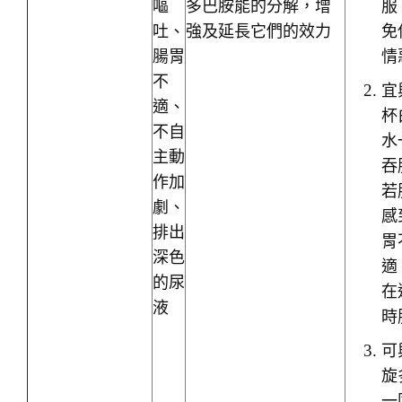
嘔
多巴胺能的分解，增
服
吐、
強及延長它們的效力
免
腸胃
情
不
宜
適、
杯
不自
水
主動
吞
作加
若
劇、
感
排出
胃
深色
適
的尿
在
液
時
可
旋
一