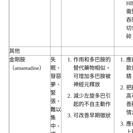
H
需
吞
切
碎
其他
金剛胺
失
作用和多巴胺的
應
（amantadine）
眠、
替代藥物相似，
飲
發惡
可增加多巴胺被
精
夢、
神經元釋放
把
緊
減少左旋多巴引
高
張、
起的不自主動作
善
難以
情
可改善早期徵狀
集
應
中、
上