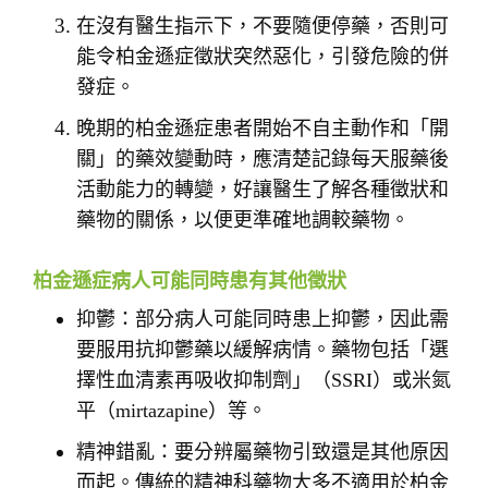
在沒有醫生指示下，不要隨便停藥，否則可
能令柏金遜症徵狀突然惡化，引發危險的併
發症。
晚期的柏金遜症患者開始不自主動作和「開
關」的藥效變動時，應清楚記錄每天服藥後
活動能力的轉變，好讓醫生了解各種徵狀和
藥物的關係，以便更準確地調較藥物。
柏金遜症病人可能同時患有其他徵狀
抑鬱：部分病人可能同時患上抑鬱，因此需
要服用抗抑鬱藥以緩解病情。藥物包括「選
擇性血清素再吸收抑制劑」（SSRI）或米氮
平（mirtazapine）等。
精神錯亂：要分辨屬藥物引致還是其他原因
而起。傳統的精神科藥物大多不適用於柏金