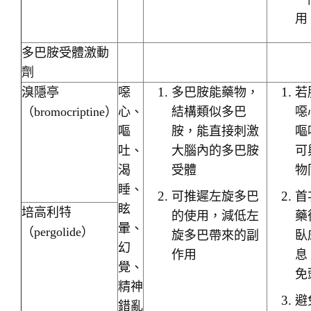
用
多巴胺受體激動
劑
溴隱亭
噁
多巴胺能藥物，
若
（bromocriptine）
心、
結構類似多巴
噁
嘔
胺，能直接刺激
嘔
吐、
大腦內的多巴胺
可
渴
受體
物
睡、
可推遲左旋多巴
首
眩
培高利特
的使用，減低左
藥
暈、
（pergolide）
旋多巴帶來的副
臥
幻
作用
息
覺、
免
精神
避
錯亂