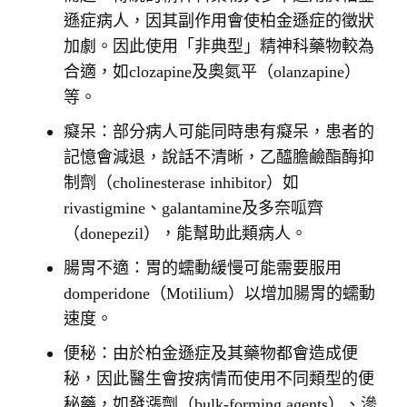
遜症病人，因其副作用會使柏金遜症的徵狀
加劇。因此使用「非典型」精神科藥物較為
合適，如clozapine及奧氮平（olanzapine）
等。
癡呆：部分病人可能同時患有癡呆，患者的
記憶會減退，說話不清晰，乙醯膽鹼酯酶抑
制劑（cholinesterase inhibitor）如
rivastigmine、galantamine及多奈呱齊
（donepezil），能幫助此類病人。
腸胃不適：胃的蠕動緩慢可能需要服用
domperidone（Motilium）以增加腸胃的蠕動
速度。
便秘：由於柏金遜症及其藥物都會造成便
秘，因此醫生會按病情而使用不同類型的便
秘藥，如發漲劑（bulk-forming agents）、滲