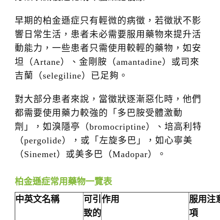
早期的柏金遜症只有輕微的病徵，若徵狀不影
響日常生活，患者未必需要服用藥物來提升活
動能力，一些患者只需使用較輕的藥物，如安
坦（Artane）、金剛胺（amantadine）或司來
吉蘭（selegiline）已足夠。
對大部分患者來說，當徵狀逐漸惡化時，他們
都需要使用藥力較強的「多巴胺受體激動
劑」，如溴隱亭（bromocriptine）、培高利特
（pergolide），或「左旋多巴」，如心寧美
（Sinemet）或美多巴（Madopar）。
柏金遜症常用藥物一覽表
中英文名稱
可引
作用
服用注
致的
項