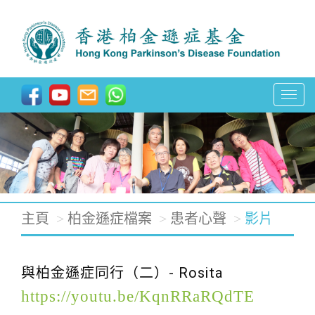
T
o
g
g
l
e
主頁
柏金遜症檔案
患者心聲
影片
n
a
與柏金遜症同行（二）- Rosita
v
https://youtu.be/KqnRRaRQdTE
i