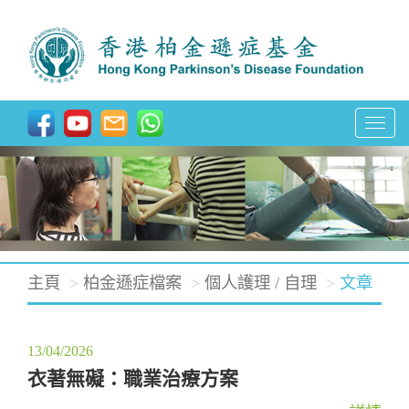
T
o
g
g
l
e
主頁
柏金遜症檔案
個人護理 / 自理
文章
n
a
v
13/04/2026
i
衣著無礙：職業治療方案
g