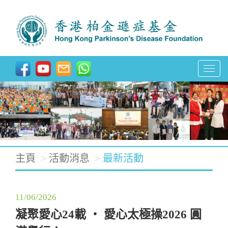
T
o
g
g
l
e
主頁
活動消息
最新活動
n
a
11/06/2026
v
凝聚愛心24載 ‧ 愛心太極操2026 圓
i