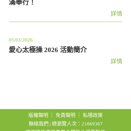
滿舉行！
g
a
詳情
t
i
05/03/2026
o
愛心太極操 2026 活動簡介
n
詳情
版權聲明
｜
免責聲明
｜
私隱政策
聯絡我們
| 總瀏覽人次：21869367