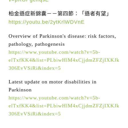
柏金遜症新錦囊－－第四節：「遜者有望」
https://youtu.be/2ytKrlWDVnE
Overview of Parkinson's disease: risk factors,
pathology, pathogenesis
https://www.youtube.com/watch?v=5b-
elTxfKK4&list=PLbiwHlM4xCjjdmZFZjIXKJk
306EvVSiRi&index=5
Latest update on motor disabilities in
Parkinson
https://www.youtube.com/watch?v=5b-
elTxfKK4&list=PLbiwHlM4xCjjdmZFZjIXKJk
306EvVSiRi&index=5