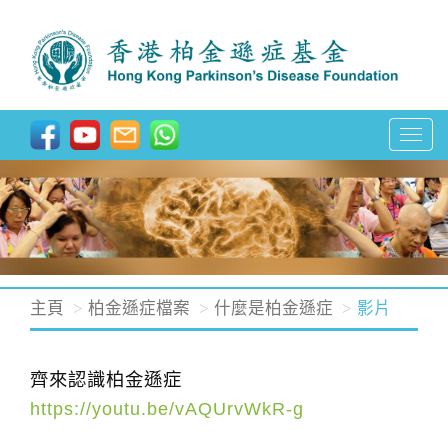
T
o
g
g
l
e
n
主頁
柏金遜症檔案
什麼是柏金遜症
影片
a
v
齊來認識柏金遜症
i
https://youtu.be/vAQUrvWkR-g
g
a