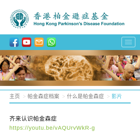
T
o
g
g
l
e
n
主页
帕金森症档案
什么是帕金森症
影片
a
v
齐来认识帕金森症
i
https://youtu.be/vAQUrvWkR-g
g
a