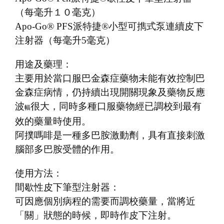
（每毫升１０毫克）
Apo-Go® PFS派特捷®小型可擕式泵連續皮下
注射器（每毫升5毫克）
用途及藥理：
主要用於當口服巴金森症藥物未能有效控制巴
金森症病情，仍持續出現開關現象及藥物反應
波
很大，同時多種口服藥物經已調校到最有
幅
效的藥量時使用。
阿撲嗎啡是一種多巴胺激動劑，具有直接刺激
腦部多巴胺受體的作用。
使用方法：
間歇性皮下筆型注射器：
可因應個別病程的需要而調校藥量，當將近
「關」狀態的時候，即時作皮下注射。