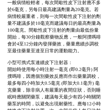
一般病情較輕者，每次間歇性皮下注射應不多
於6毫克，另每日最高建議劑量為20毫克。若
病情較嚴重者，則每一次間歇性皮下注射的劑
量不建議多於10毫克而建議每日的最高劑量為
100毫克。間歇性皮下注射的劑量由最低份量
開始，每30分鐘觀察藥物反應，一般阿撲嗎啡
會於4至12分鐘內發揮藥效，藥量應續步調校
至最佳藥量至達至日常的運動能力。
小型可擕式泵連續皮下注射器：
開始時使用每小時注射一毫克 (即0.2毫升) 阿
撲嗎啡，因應個別藥效反應而作出藥量調校，
最多每四小時加大0.5毫克 (即加大0.1毫升) 毫
克藥量，除非病人有嚴重的夜間症狀，否則睡
眠時應關閉藥泵，建議每天最少有四小時關閉
藥泵的時間，以避免出現耐藥性。應每12小時