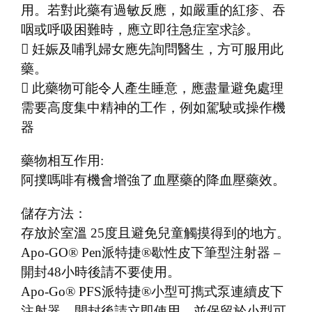
用。若對此藥有過敏反應，如嚴重的紅疹、吞
咽或呼吸困難時，應立即往急症室求診。
 妊娠及哺乳婦女應先詢問醫生，方可服用此
藥。
 此藥物可能令人產生睡意，應盡量避免處理
需要高度集中精神的工作，例如駕駛或操作機
器
藥物相互作用:
阿撲嗎啡有機會增強了血壓藥的降血壓藥效。
儲存方法：
存放於室溫 25度且避免兒童觸摸得到的地方。
Apo-GO® Pen派特捷®歇性皮下筆型注射器 –
開封48小時後請不要使用。
Apo-Go® PFS派特捷®小型可擕式泵連續皮下
注射器 – 開封後請立即使用，並保留於小型可