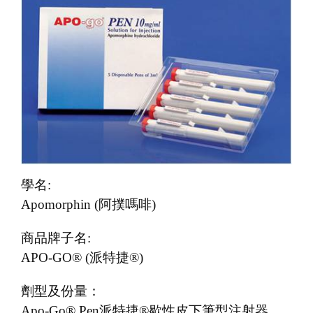
t
i
o
n
學名:
Apomorphin (阿撲嗎啡)
商品牌子名:
APO-GO® (派特捷®)
劑型及份量：
Apo-Go® Pen派特捷®歇性皮下筆型注射器