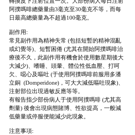
轉換皮下注射位置一次。大部份病人每日注射
阿撲嗎啡總藥量由3毫克至30毫克不等，而每
日最高總藥量為不超過100毫克。
副作用:
常見副作用為精神失常 (包括短暫的精神混亂
或幻覺等)、短暫困倦 (尤其在開始阿撲嗎啡治
療後不久，此副作用有機會於使用數星期後大
大減少)、嗜睡、頭暈、體位性低血壓、打呵
欠、噁心及嘔吐 (于使用阿撲嗎啡前服用多潘
立銅 (Domperidone)，可大大減低嘔吐現象)、
注射部位出現過敏反應等等。
有報告指少部份病人于使用阿撲嗎啡 (尤其高
劑量) 後會出現病態賭博、性欲提高，一般減
低藥量或停服便能減少此現象。
注意事項: