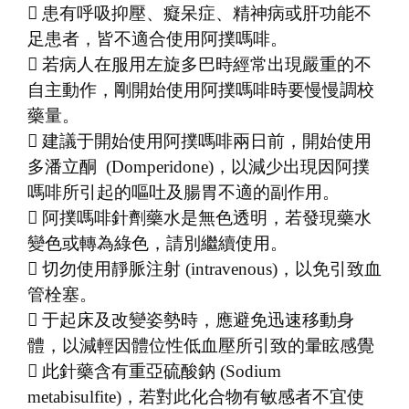
 患有呼吸抑壓、癡呆症、精神病或肝功能不
足患者，皆不適合使用阿撲嗎啡。
 若病人在服用左旋多巴時經常出現嚴重的不
自主動作，剛開始使用阿撲嗎啡時要慢慢調校
藥量。
 建議于開始使用阿撲嗎啡兩日前，開始使用
多潘立酮 (Domperidone)，以減少出現因阿撲
嗎啡所引起的嘔吐及腸胃不適的副作用。
 阿撲嗎啡針劑藥水是無色透明，若發現藥水
變色或轉為綠色，請別繼續使用。
 切勿使用靜脈注射 (intravenous)，以免引致血
管栓塞。
 于起床及改變姿勢時，應避免迅速移動身
體，以減輕因體位性低血壓所引致的暈眩感覺
 此針藥含有重亞硫酸鈉 (Sodium
metabisulfite)，若對此化合物有敏感者不宜使