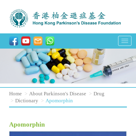
T
o
g
g
l
e
n
Home
About Parkinson's Disease
Drug
a
Dictionary
Apomorphin
v
i
Apomorphin
g
a