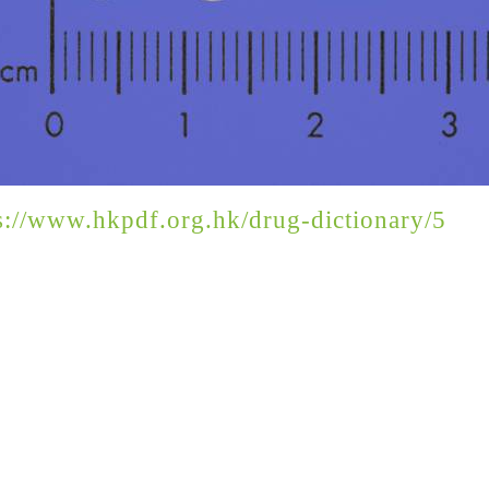
s://www.hkpdf.org.hk/drug-dictionary/5