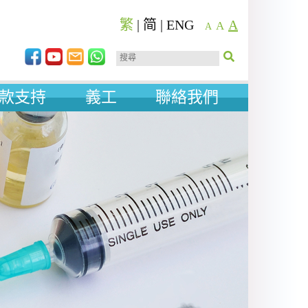
繁
|
简
|
ENG
A
A
A
款支持
義工
聯絡我們