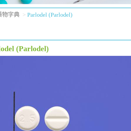
藥物字典
Parlodel (Parlodel)
odel (Parlodel)