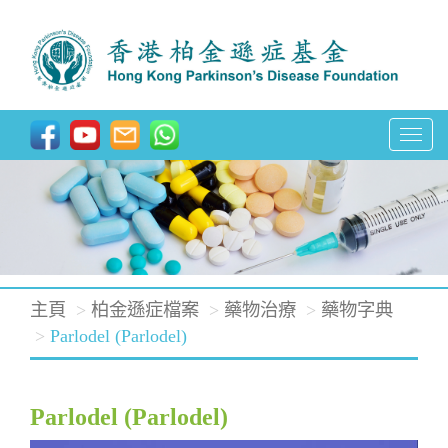
T
o
g
g
l
e
主頁
柏金遜症檔案
藥物治療
藥物字典
n
Parlodel (Parlodel)
a
v
i
Parlodel (Parlodel)
g